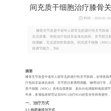
间充质干细胞治疗膝骨
时间：2026-01-19
膝骨关节炎是中老年人群常见的退行性关节疾病，
生活质量。传统治疗包括非甾体抗炎药、关节腔注
状缓解，无法逆转软骨损伤。间充质干细胞（MSC
疫调节能力，为K
摘要
膝骨关节炎是中老年人群常见的退行性关节疾病，全球患病
疗包括非甾体抗炎药、关节腔注射透明质酸、物理治疗等，
质干细胞（
MSCs）具有自我更新、多向分化潜能和免疫调
年来，多项临床研究证实MSCs治疗KOA的安全性和有效性，
一、
治疗方式
1
.1 给药途径与方式