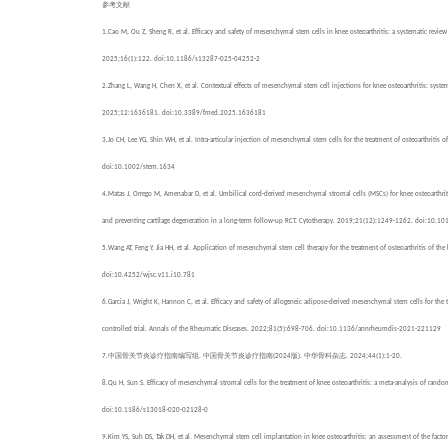
参考文献
1.
Cao M, Ou Z, Sheng R, et al. Efficacy and safety of mesenchymal stem cells in knee osteoarthritis: a systematic revie
2025;16(1):122. doi:10.1186/s13287-025-04252-2
2.
Zhang L, Wang H, Chen X, et al. Contextual effects of mesenchymal stem cell injections for knee osteoarthritis: syste
2025;12:1636181. doi:10.3389/fmed.2025.1636181
3.
Jo CH, Lee YG, Shin WH, et al. Intra-articular injection of mesenchymal stem cells for the treatment of osteoarthritis 
doi:10.1002/stem.1634
4.
Matas J, Orrego M, Amenabar D, et al. Umbilical cord-derived mesenchymal stromal cells (MSCs) for knee osteoarthri
and preventing cartilage degeneration in a long-term follow-up RCT. Cytotherapy. 2019;21(12):1249-1262. doi:10.10
5.
Wang AT, Feng Y, Jia HH, et al. Application of mesenchymal stem cell therapy for the treatment of osteoarthritis of t
doi:10.4252/wjsc.v11.i10.781
6.
Garcia J, Wright K, Hannon C, et al. Efficacy and safety of allogeneic adipose-derived mesenchymal stem cells for the
controlled trial. Annals of the Rheumatic Diseases. 2022;81(5):698-706. doi:10.1136/annrheumdis-2021-221129
中国骨关节炎诊疗指南编写组
中国骨关节炎诊疗指南
版
中华骨科杂志
7.
.
(2024
).
. 2024;44(1):1-20.
8.
Qu H, Sun S. Efficacy of mesenchymal stromal cells for the treatment of knee osteoarthritis: a meta-analysis of rand
doi:10.1186/s13018-020-02128-0
9.
Kim YS, Suh DS, Tak DH, et al. Mesenchymal stem cell implantation in knee osteoarthritis: an assessment of the facto