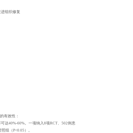
促进组织修复
A的有效性：
达40%-60%。一项纳入8项RCT、502例患
组（P<0.05）。