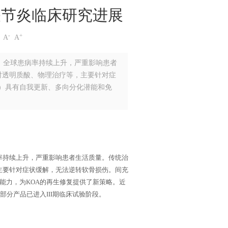
关节炎临床研究进展
-
+
A
A
全球患病率持续上升，严重影响患者
射透明质酸、物理治疗等，主要针对症
s）具有自我更新、多向分化潜能和免
率持续上升，严重影响患者生活质量。传统治
主要针对症状缓解，无法逆转软骨损伤。间充
节能力，为KOA的再生修复提供了新策略。近
部分产品已进入III期临床试验阶段。