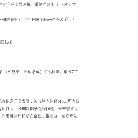
标在治疗后明显改善。重复注射组（2-4次）在
缺损面积缩小，但不同研究结果存在差异，可
反应包括：
件（如感染、肿瘤形成）罕见报道。最长
7年
现有临床证据表明，关节腔内注射
MSCs可有效
异质性大、长期数据缺乏等问题。未来需通过
、作用机制和长期安全性，推动这一创新疗法