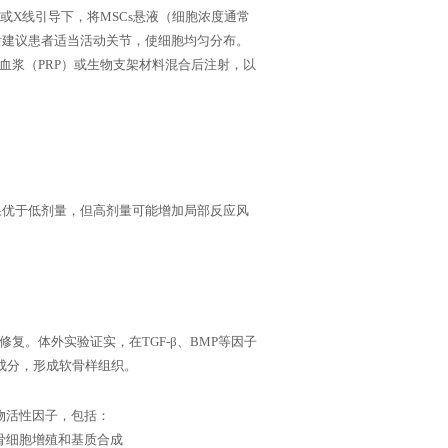
声或X线引导下，将MSCs悬液（细胞浓度通常
注射后建议患者适当活动关节，使细胞均匀分布。
板血浆（PRP）或生物支架材料混合后注射，以
）效果优于低剂量，但高剂量可能增加局部反应风
复。体外实验证实，在TGF-β、BMP等因子
质成分，形成软骨样组织。
生物活性因子，包括：
促进软骨细胞增殖和基质合成