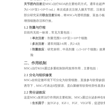
关节腔内注射
是
MSCs治疗KOA的主要给药方式。通常在超
为1×10⁶至1×10⁸个/mL）单次或多次注射入膝关节腔。
部分研究采用
联合注射
策略，将
MSCs与透明质酸、富血小
增强细胞存活和疗效。
1
.
2
剂量与疗程
目前尚无统一标准，常见方案包括：
l
单次注射
：剂量范围
1×10⁶至1×10⁸个细胞
l
多次注射
：通常间隔
3-6周，共2-4次
l
剂量效应
：研究表明，中高剂量（
≥5×10⁷个细胞
险
二、
作用机制
MSCs治疗KOA通过多重机制协同发挥作用，主要包括：
2
.1 分化与组织修复
MSCs在特定微环境下可分化为软骨细胞，直接参与软骨缺损修
诱导下，MSCs可表达II型胶原、蛋白聚糖等软骨特异性基
2
.2 旁分泌效应
这是
MSCs发挥治疗作用的主要机制。MSCs通过分泌多种
l
生长因子
：如
TGF-β、IGF-1、FGF、VEGF等，