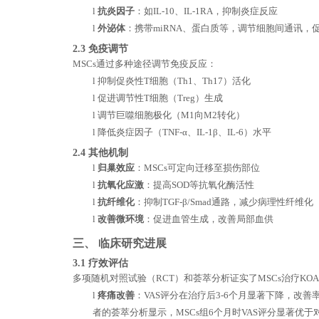
l
抗炎因子
：如
IL-10、IL-1RA，抑制炎症反应
l
外泌体
：携带
miRNA、蛋白质等，调节细胞间通讯，
2
.3 免疫调节
MSCs通过多种途径调节免疫反应：
l
抑制促炎性
T细胞（Th1、Th17）活化
l
促进调节性
T细胞（Treg）生成
l
调节巨噬细胞极化（
M1向M2转化）
l
降低炎症因子（
TNF-α、IL-1β、IL-6）水平
2
.4 其他机制
l
归巢效应
：
MSCs可定向迁移至损伤部位
l
抗氧化应激
：提高
SOD等抗氧化酶活性
l
抗纤维化
：抑制
TGF-β/Smad通路，减少病理性纤维化
l
改善微环境
：促进血管生成，改善局部血供
三、
临床研究进展
3
.1 疗效评估
多项随机对照试验（
RCT）和荟萃分析证实了MSCs治疗KO
l
疼痛改善
：
VAS评分在治疗后3-6个月显著下降，改善率可
者的荟萃分析显示，MSCs组6个月时VAS评分显著优于对照