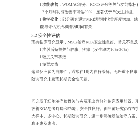
l
功能改善
：
WOMAC评分、KOOS评分等关节功能指
12个月时功能改善率可达89%，显著优于单次注射组。
l
像学变化
：部分研究通过
MRI观察到软骨厚度增加、
能与评估方法和随访时间有关。
3
.2 安全性评估
现有临床研究显示，
MSCs治疗KOA安全性良好。常见不良
l
注射后短暂关节肿胀、疼痛（发生率约
10%-30%）
l
轻度关节积液
l
短暂发热
这些反应多为自限性，通常在
1周内自行缓解。
无
严重不良事
随访研究未发现长期安全性问题。
间充质干细胞治疗膝骨关节炎展现出良好的临床应用前景。
改善KOA患者疼痛和功能，安全性良好。但当前研究仍存在
大样本、多中心、长期随访研究，进一步明确最佳治疗方案
真正惠及患者。