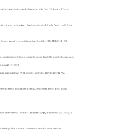
w and meta-analysis of randomized controlled trials. Stem Cell Research & Therapy.
matic review and meta-analysis of randomized controlled trials. Frontiers in Medicine.
of the knee: a proof-of-concept clinical trial. Stem Cells. 2014;32(5):1254-1266.
tis: repeated administration is superior to a single-dose MSCs in controlling symptoms
16/j.jcyt.2019.10.004
he knee: a concise review. World Journal of Stem Cells. 2019;11(10):781-798.
 treatment of knee osteoarthritis: a phase 3, randomized, double-blind, placebo-
omized controlled trials. Journal of Orthopaedic Surgery and Research. 2021;16(1):11.
rs affecting clinical outcomes. The American Journal of Sports Medicine.