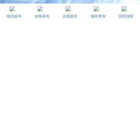
电话咨询
在线咨询
在线留言
储存查询
回到顶部
会员福利
快速储存
乳牙捐献
用牙齿
守护宝贝未来的健康
定向分化
间充质千细胞可诱导分化为多种细胞类型，
如神经细胞、心肌细胞、肝细胞、成骨细
胞、成纤维细胞、上皮细胞等等。
归巢能力
间充质干细胞具有归巢能力，可根据人体微
环境自动归巢到受损的组织部位，进行修复
与替换。